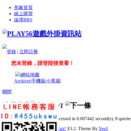
形象首頁
線上購買
論壇
BBS
登錄
|
立即註冊
您未登錄，請登陸後查看！
|
網站地圖
Archiver
|
手機版
|
小黑屋
|
關閉
站長推薦
/1
GMT+8, 2026-8-6 23:12
, Processed in 0.007442 second(s), 8 queries
© 2001-2011 Powered by
Discuz!
X3.2
. Theme By
Yeei!