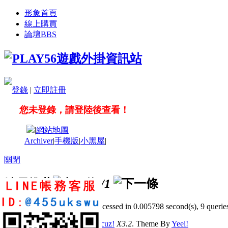
形象首頁
線上購買
論壇
BBS
登錄
|
立即註冊
您未登錄，請登陸後查看！
|
網站地圖
Archiver
|
手機版
|
小黑屋
|
關閉
站長推薦
/1
GMT+8, 2026-8-6 21:22
, Processed in 0.005798 second(s), 9 queries
© 2001-2011 Powered by
Discuz!
X3.2
. Theme By
Yeei!