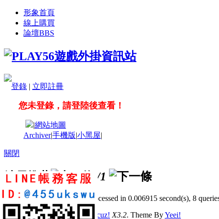
形象首頁
線上購買
論壇
BBS
登錄
|
立即註冊
您未登錄，請登陸後查看！
|
網站地圖
Archiver
|
手機版
|
小黑屋
|
關閉
站長推薦
/1
GMT+8, 2026-8-8 12:50
, Processed in 0.006915 second(s), 8 queries
© 2001-2011 Powered by
Discuz!
X3.2
. Theme By
Yeei!