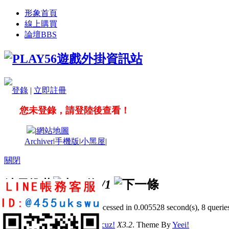
形象首頁
線上購買
論壇
BBS
登錄
|
立即註冊
您未登錄，請登陸後查看！
|
網站地圖
Archiver
|
手機版
|
小黑屋
|
關閉
站長推薦
/1
GMT+8, 2026-8-7 06:42
, Processed in 0.005528 second(s), 8 queries
© 2001-2011 Powered by
Discuz!
X3.2
. Theme By
Yeei!