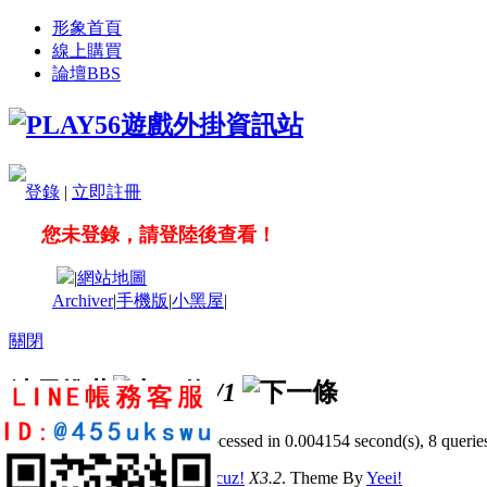
形象首頁
線上購買
論壇
BBS
登錄
|
立即註冊
您未登錄，請登陸後查看！
|
網站地圖
Archiver
|
手機版
|
小黑屋
|
關閉
站長推薦
/1
GMT+8, 2026-8-7 07:23
, Processed in 0.004154 second(s), 8 queries
© 2001-2011 Powered by
Discuz!
X3.2
. Theme By
Yeei!