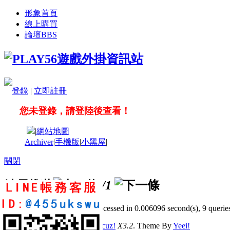
形象首頁
線上購買
論壇
BBS
登錄
|
立即註冊
您未登錄，請登陸後查看！
|
網站地圖
Archiver
|
手機版
|
小黑屋
|
關閉
站長推薦
/1
GMT+8, 2026-8-8 22:04
, Processed in 0.006096 second(s), 9 queries
© 2001-2011 Powered by
Discuz!
X3.2
. Theme By
Yeei!