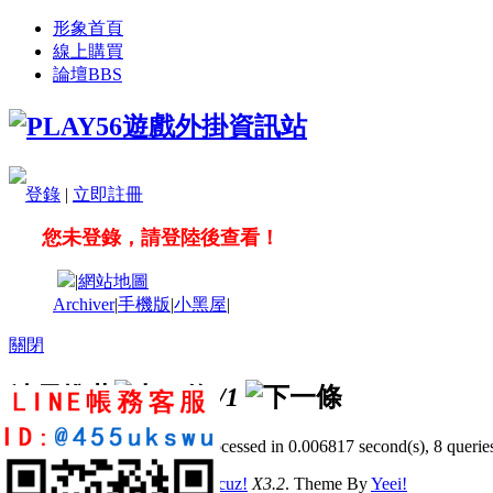
形象首頁
線上購買
論壇
BBS
登錄
|
立即註冊
您未登錄，請登陸後查看！
|
網站地圖
Archiver
|
手機版
|
小黑屋
|
關閉
站長推薦
/1
GMT+8, 2026-8-6 07:34
, Processed in 0.006817 second(s), 8 queries
© 2001-2011 Powered by
Discuz!
X3.2
. Theme By
Yeei!