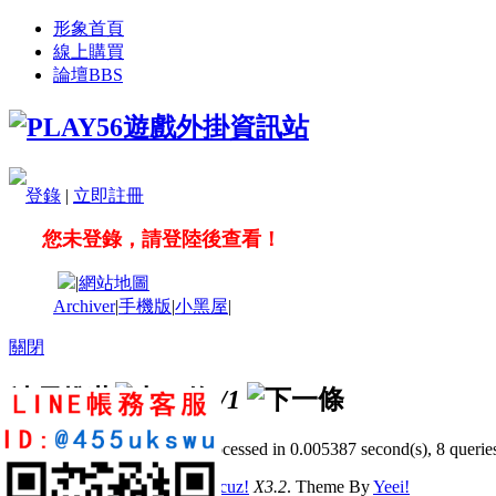
形象首頁
線上購買
論壇
BBS
登錄
|
立即註冊
您未登錄，請登陸後查看！
|
網站地圖
Archiver
|
手機版
|
小黑屋
|
關閉
站長推薦
/1
GMT+8, 2026-8-7 01:49
, Processed in 0.005387 second(s), 8 queries
© 2001-2011 Powered by
Discuz!
X3.2
. Theme By
Yeei!