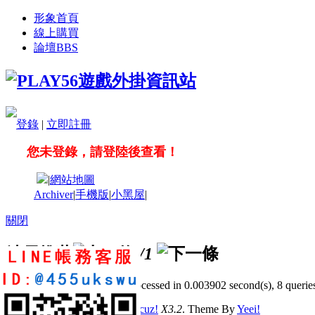
形象首頁
線上購買
論壇
BBS
登錄
|
立即註冊
您未登錄，請登陸後查看！
|
網站地圖
Archiver
|
手機版
|
小黑屋
|
關閉
站長推薦
/1
GMT+8, 2026-8-7 01:58
, Processed in 0.003902 second(s), 8 queries
© 2001-2011 Powered by
Discuz!
X3.2
. Theme By
Yeei!