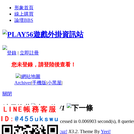
形象首頁
線上購買
論壇
BBS
登錄
|
立即註冊
您未登錄，請登陸後查看！
|
網站地圖
Archiver
|
手機版
|
小黑屋
|
關閉
站長推薦
/1
GMT+8, 2026-8-8 03:35
, Processed in 0.006903 second(s), 8 queries
© 2001-2011 Powered by
Discuz!
X3.2
. Theme By
Yeei!