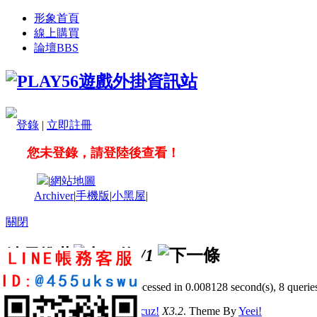
形象首頁
線上購買
論壇
BBS
登錄
|
立即註冊
您未登錄，請登陸後查看！
|
網站地圖
Archiver
|
手機版
|
小黑屋
|
關閉
站長推薦
/1
GMT+8, 2026-8-7 13:27
, Processed in 0.008128 second(s), 8 queries
© 2001-2011 Powered by
Discuz!
X3.2
. Theme By
Yeei!