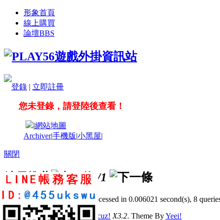
形象首頁
線上購買
論壇
BBS
登錄
|
立即註冊
您未登錄，請登陸後查看！
|
網站地圖
Archiver
|
手機版
|
小黑屋
|
關閉
站長推薦
/1
GMT+8, 2026-8-7 10:34
, Processed in 0.006021 second(s), 8 queries
© 2001-2011 Powered by
Discuz!
X3.2
. Theme By
Yeei!