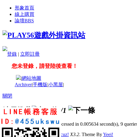
形象首頁
線上購買
論壇
BBS
登錄
|
立即註冊
您未登錄，請登陸後查看！
|
網站地圖
Archiver
|
手機版
|
小黑屋
|
關閉
站長推薦
/1
GMT+8, 2026-8-9 17:09
, Processed in 0.005634 second(s), 9 queries
© 2001-2011 Powered by
Discuz!
X3.2
. Theme By
Yeei!