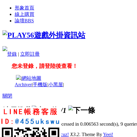
形象首頁
線上購買
論壇
BBS
登錄
|
立即註冊
您未登錄，請登陸後查看！
|
網站地圖
Archiver
|
手機版
|
小黑屋
|
關閉
站長推薦
/1
GMT+8, 2026-8-8 19:30
, Processed in 0.006563 second(s), 9 queries
© 2001-2011 Powered by
Discuz!
X3.2
. Theme By
Yeei!