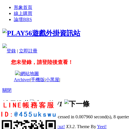
形象首頁
線上購買
論壇
BBS
登錄
|
立即註冊
您未登錄，請登陸後查看！
|
網站地圖
Archiver
|
手機版
|
小黑屋
|
關閉
站長推薦
/1
GMT+8, 2026-8-6 09:46
, Processed in 0.007960 second(s), 8 queries
© 2001-2011 Powered by
Discuz!
X3.2
. Theme By
Yeei!