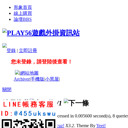
形象首頁
線上購買
論壇
BBS
登錄
|
立即註冊
您未登錄，請登陸後查看！
|
網站地圖
Archiver
|
手機版
|
小黑屋
|
關閉
站長推薦
/1
GMT+8, 2026-8-9 17:12
, Processed in 0.005600 second(s), 8 queries
© 2001-2011 Powered by
Discuz!
X3.2
. Theme By
Yeei!