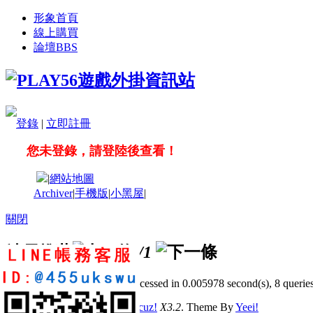
形象首頁
線上購買
論壇
BBS
登錄
|
立即註冊
您未登錄，請登陸後查看！
|
網站地圖
Archiver
|
手機版
|
小黑屋
|
關閉
站長推薦
/1
GMT+8, 2026-8-7 16:11
, Processed in 0.005978 second(s), 8 queries
© 2001-2011 Powered by
Discuz!
X3.2
. Theme By
Yeei!