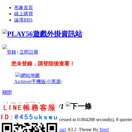
形象首頁
線上購買
論壇
BBS
登錄
|
立即註冊
您未登錄，請登陸後查看！
|
網站地圖
Archiver
|
手機版
|
小黑屋
|
關閉
站長推薦
/1
GMT+8, 2026-8-9 22:38
, Processed in 0.004288 second(s), 8 queries
© 2001-2011 Powered by
Discuz!
X3.2
. Theme By
Yeei!