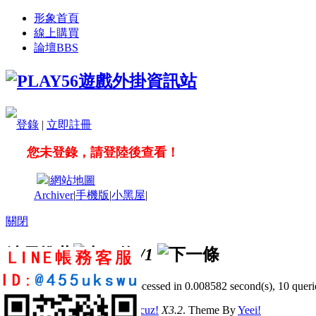
形象首頁
線上購買
論壇
BBS
登錄
|
立即註冊
您未登錄，請登陸後查看！
|
網站地圖
Archiver
|
手機版
|
小黑屋
|
關閉
站長推薦
/1
GMT+8, 2026-8-7 23:58
, Processed in 0.008582 second(s), 10 querie
© 2001-2011 Powered by
Discuz!
X3.2
. Theme By
Yeei!