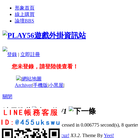
形象首頁
線上購買
論壇
BBS
登錄
|
立即註冊
您未登錄，請登陸後查看！
|
網站地圖
Archiver
|
手機版
|
小黑屋
|
關閉
站長推薦
/1
GMT+8, 2026-8-6 23:10
, Processed in 0.006775 second(s), 8 queries
© 2001-2011 Powered by
Discuz!
X3.2
. Theme By
Yeei!