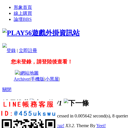
形象首頁
線上購買
論壇
BBS
登錄
|
立即註冊
您未登錄，請登陸後查看！
|
網站地圖
Archiver
|
手機版
|
小黑屋
|
關閉
站長推薦
/1
GMT+8, 2026-8-6 16:11
, Processed in 0.005642 second(s), 8 queries
© 2001-2011 Powered by
Discuz!
X3.2
. Theme By
Yeei!