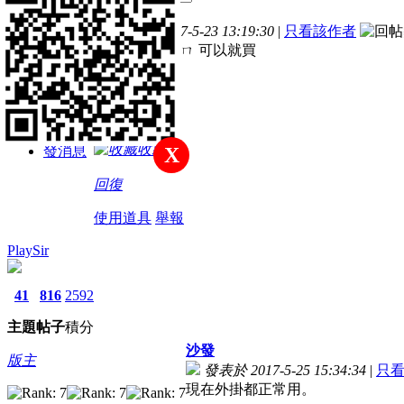
主題
帖子
積分
樓主
發表於 2017-5-23 13:19:30
|
只看該作者
新手上路
想知道還能用ㄇ 可以就買
積分
46
收藏
發消息
X
回復
使用道具
舉報
PlaySir
41
816
2592
主題
帖子
積分
沙發
版主
發表於 2017-5-25 15:34:34
|
只
現在外掛都正常用。