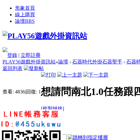
形象首頁
線上購買
論壇
BBS
登錄
|
立即註冊
PLAY56遊戲外掛資訊站
»
論壇
›
石器時代外掛石器聖手
›
石器時
返回列表
想請問南北1.0任務跟
查看:
4836
|
回復:
1
[複製鏈接]
rosphp
2
4
46
電梯直達