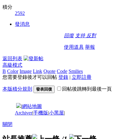
積分
2592
發消息
回復
支持
反對
使用道具
舉報
返回列表
高級模式
B
Color
Image
Link
Quote
Code
Smilies
您需要登錄後才可以回帖
登錄
|
立即註冊
本版積分規則
回帖後跳轉到最後一頁
發表回復
|
網站地圖
Archiver
|
手機版
|
小黑屋
|
關閉
站長推薦
/1