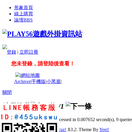
形象首頁
線上購買
論壇
BBS
登錄
|
立即註冊
您未登錄，請登陸後查看！
|
網站地圖
Archiver
|
手機版
|
小黑屋
|
關閉
站長推薦
/1
GMT+8, 2026-8-9 04:43
, Processed in 0.007652 second(s), 9 queries
© 2001-2011 Powered by
Discuz!
X3.2
. Theme By
Yeei!