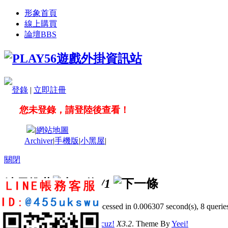
形象首頁
線上購買
論壇
BBS
登錄
|
立即註冊
您未登錄，請登陸後查看！
|
網站地圖
Archiver
|
手機版
|
小黑屋
|
關閉
站長推薦
/1
GMT+8, 2026-8-6 15:14
, Processed in 0.006307 second(s), 8 queries
© 2001-2011 Powered by
Discuz!
X3.2
. Theme By
Yeei!