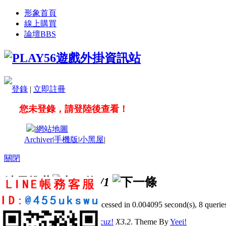
形象首頁
線上購買
論壇
BBS
登錄
|
立即註冊
您未登錄，請登陸後查看！
|
網站地圖
Archiver
|
手機版
|
小黑屋
|
關閉
站長推薦
/1
GMT+8, 2026-8-7 07:28
, Processed in 0.004095 second(s), 8 queries
© 2001-2011 Powered by
Discuz!
X3.2
. Theme By
Yeei!