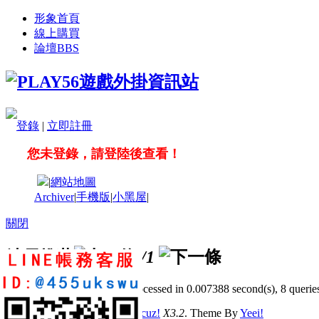
形象首頁
線上購買
論壇
BBS
登錄
|
立即註冊
您未登錄，請登陸後查看！
|
網站地圖
Archiver
|
手機版
|
小黑屋
|
關閉
站長推薦
/1
GMT+8, 2026-8-6 20:57
, Processed in 0.007388 second(s), 8 queries
© 2001-2011 Powered by
Discuz!
X3.2
. Theme By
Yeei!