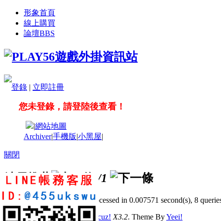
形象首頁
線上購買
論壇
BBS
登錄
|
立即註冊
您未登錄，請登陸後查看！
|
網站地圖
Archiver
|
手機版
|
小黑屋
|
關閉
站長推薦
/1
GMT+8, 2026-8-7 19:13
, Processed in 0.007571 second(s), 8 queries
© 2001-2011 Powered by
Discuz!
X3.2
. Theme By
Yeei!