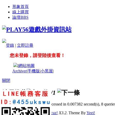
形象首頁
線上購買
論壇
BBS
登錄
|
立即註冊
您未登錄，請登陸後查看！
|
網站地圖
Archiver
|
手機版
|
小黑屋
|
關閉
站長推薦
/1
GMT+8, 2026-8-8 02:31
, Processed in 0.007382 second(s), 8 queries
© 2001-2011 Powered by
Discuz!
X3.2
. Theme By
Yeei!