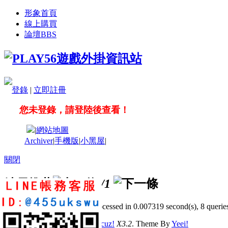
形象首頁
線上購買
論壇
BBS
登錄
|
立即註冊
您未登錄，請登陸後查看！
|
網站地圖
Archiver
|
手機版
|
小黑屋
|
關閉
站長推薦
/1
GMT+8, 2026-8-9 16:49
, Processed in 0.007319 second(s), 8 queries
© 2001-2011 Powered by
Discuz!
X3.2
. Theme By
Yeei!