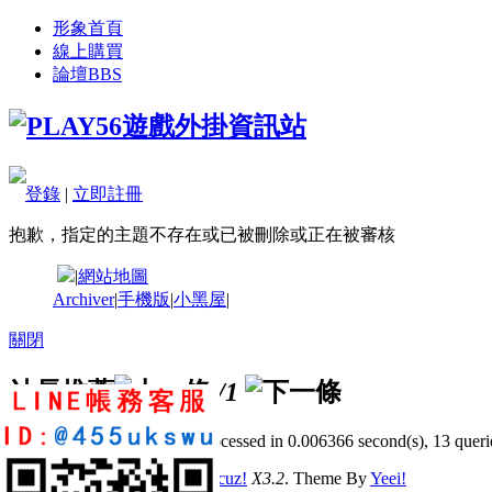
形象首頁
線上購買
論壇
BBS
登錄
|
立即註冊
抱歉，指定的主題不存在或已被刪除或正在被審核
|
網站地圖
Archiver
|
手機版
|
小黑屋
|
關閉
站長推薦
/1
GMT+8, 2026-8-9 19:09
, Processed in 0.006366 second(s), 13 querie
© 2001-2011 Powered by
Discuz!
X3.2
. Theme By
Yeei!