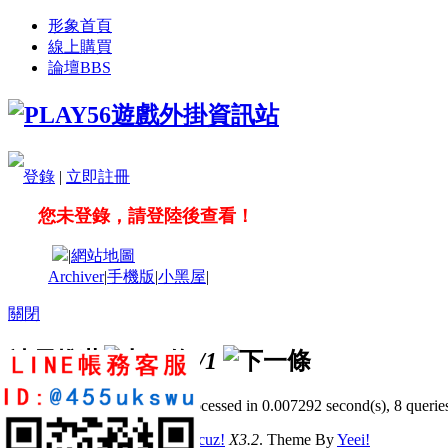
形象首頁
線上購買
論壇
BBS
登錄
|
立即註冊
您未登錄，請登陸後查看！
|
網站地圖
Archiver
|
手機版
|
小黑屋
|
關閉
站長推薦
/1
GMT+8, 2026-8-7 16:07
, Processed in 0.007292 second(s), 8 queries
© 2001-2011 Powered by
Discuz!
X3.2
. Theme By
Yeei!