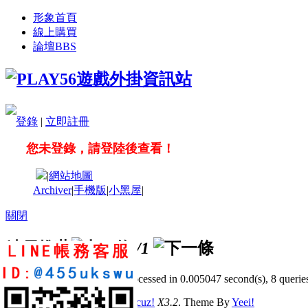
形象首頁
線上購買
論壇
BBS
登錄
|
立即註冊
您未登錄，請登陸後查看！
|
網站地圖
Archiver
|
手機版
|
小黑屋
|
關閉
站長推薦
/1
GMT+8, 2026-8-9 02:58
, Processed in 0.005047 second(s), 8 queries
© 2001-2011 Powered by
Discuz!
X3.2
. Theme By
Yeei!