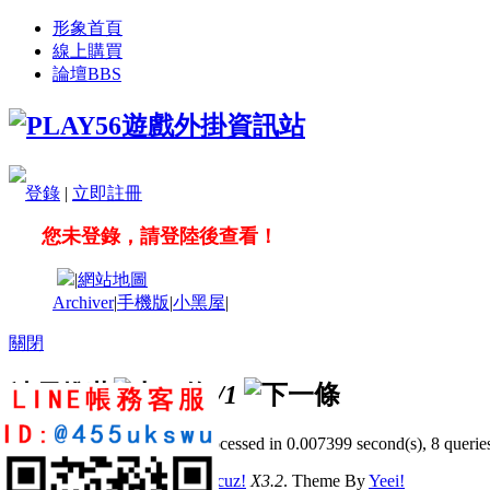
形象首頁
線上購買
論壇
BBS
登錄
|
立即註冊
您未登錄，請登陸後查看！
|
網站地圖
Archiver
|
手機版
|
小黑屋
|
關閉
站長推薦
/1
GMT+8, 2026-8-9 05:06
, Processed in 0.007399 second(s), 8 queries
© 2001-2011 Powered by
Discuz!
X3.2
. Theme By
Yeei!