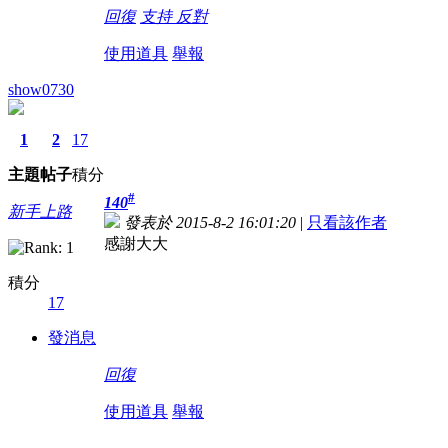
回復
支持
反對
使用道具
舉報
show0730
1
2
17
主題
帖子
積分
#
140
新手上路
發表於 2015-8-2 16:01:20
|
只看該作者
感謝大大
積分
17
發消息
回復
使用道具
舉報