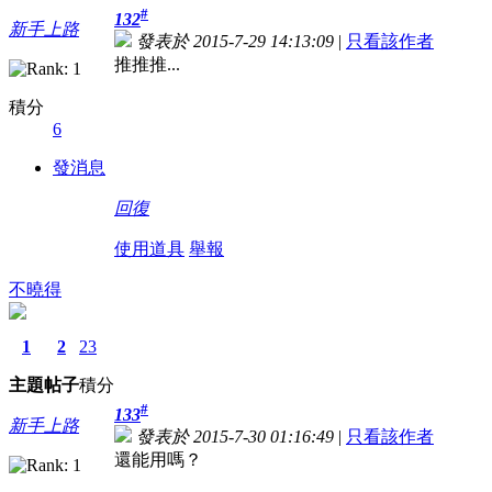
#
132
新手上路
發表於 2015-7-29 14:13:09
|
只看該作者
推推推...
積分
6
發消息
回復
使用道具
舉報
不曉得
1
2
23
主題
帖子
積分
#
133
新手上路
發表於 2015-7-30 01:16:49
|
只看該作者
還能用嗎？