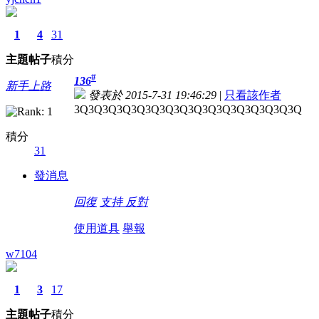
1
4
31
主題
帖子
積分
#
136
新手上路
發表於 2015-7-31 19:46:29
|
只看該作者
3Q3Q3Q3Q3Q3Q3Q3Q3Q3Q3Q3Q3Q3Q3Q3Q
積分
31
發消息
回復
支持
反對
使用道具
舉報
w7104
1
3
17
主題
帖子
積分