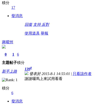
積分
17
發消息
回復
支持
反對
使用道具
舉報
蔣曜州
0
1
6
主題
帖子
積分
#
139
新手上路
發表於 2015-8-1 14:55:01
|
只看該作者
謝謝囉馬上來試用看看
積分
6
發消息