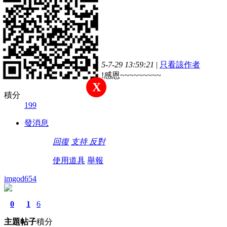
11
28
199
主題
帖子
積分
#
131
註冊會員
發表於 2015-7-29 13:59:21
|
只看該作者
馬上來用看看!感恩~~~~~~~~~
X
積分
199
發消息
回復
支持
反對
使用道具
舉報
imgod654
0
1
6
主題
帖子
積分