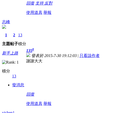
回復
支持
反對
使用道具
舉報
志峰
1
2
13
主題
帖子
積分
#
135
新手上路
發表於 2015-7-30 19:12:03
|
只看該作者
謝謝大大
積分
13
發消息
回復
使用道具
舉報
yjchen1