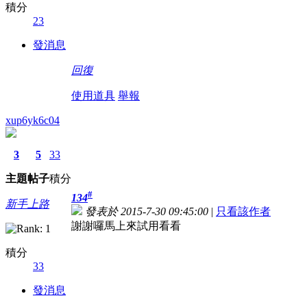
積分
23
發消息
回復
使用道具
舉報
xup6yk6c04
3
5
33
主題
帖子
積分
#
134
新手上路
發表於 2015-7-30 09:45:00
|
只看該作者
謝謝囉馬上來試用看看
積分
33
發消息