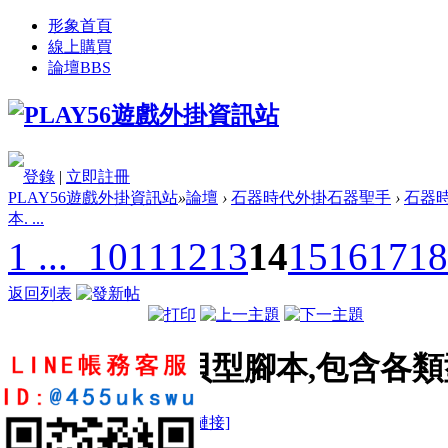
形象首頁
線上購買
論壇
BBS
登錄
|
立即註冊
PLAY56遊戲外掛資訊站
»
論壇
›
石器時代外掛石器聖手
›
石器時
本. ...
1 ...
10
11
12
13
14
15
16
17
18
返回列表
阿貝型腳本,包含各類
樓主:
舞林小帥哥
[複製鏈接]
th3921128