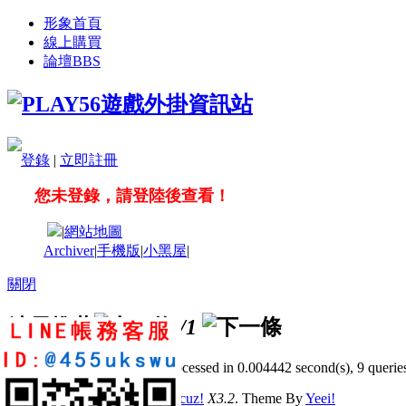
形象首頁
線上購買
論壇
BBS
登錄
|
立即註冊
您未登錄，請登陸後查看！
|
網站地圖
Archiver
|
手機版
|
小黑屋
|
關閉
站長推薦
/1
GMT+8, 2026-8-6 10:56
, Processed in 0.004442 second(s), 9 queries
© 2001-2011 Powered by
Discuz!
X3.2
. Theme By
Yeei!