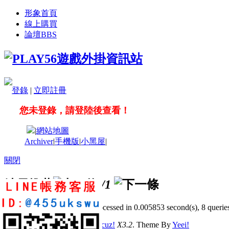
形象首頁
線上購買
論壇
BBS
登錄
|
立即註冊
您未登錄，請登陸後查看！
|
網站地圖
Archiver
|
手機版
|
小黑屋
|
關閉
站長推薦
/1
GMT+8, 2026-8-7 01:45
, Processed in 0.005853 second(s), 8 queries
© 2001-2011 Powered by
Discuz!
X3.2
. Theme By
Yeei!