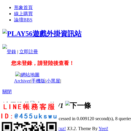
形象首頁
線上購買
論壇
BBS
登錄
|
立即註冊
您未登錄，請登陸後查看！
|
網站地圖
Archiver
|
手機版
|
小黑屋
|
關閉
站長推薦
/1
GMT+8, 2026-8-6 13:41
, Processed in 0.009120 second(s), 8 queries
© 2001-2011 Powered by
Discuz!
X3.2
. Theme By
Yeei!