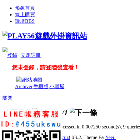
形象首頁
線上購買
論壇
BBS
登錄
|
立即註冊
您未登錄，請登陸後查看！
|
網站地圖
Archiver
|
手機版
|
小黑屋
|
關閉
站長推薦
/1
GMT+8, 2026-8-8 00:27
, Processed in 0.007250 second(s), 9 queries
© 2001-2011 Powered by
Discuz!
X3.2
. Theme By
Yeei!