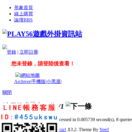
形象首頁
線上購買
論壇
BBS
登錄
|
立即註冊
您未登錄，請登陸後查看！
|
網站地圖
Archiver
|
手機版
|
小黑屋
|
關閉
站長推薦
/1
GMT+8, 2026-8-6 22:49
, Processed in 0.005739 second(s), 8 queries
© 2001-2011 Powered by
Discuz!
X3.2
. Theme By
Yeei!