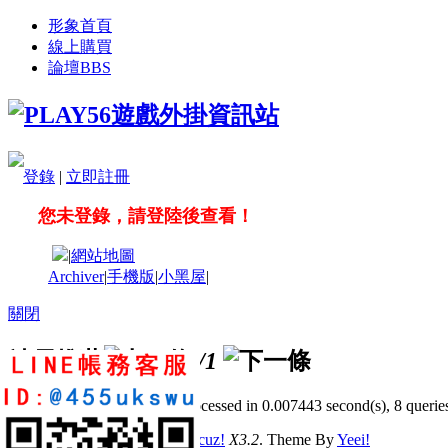
形象首頁
線上購買
論壇
BBS
登錄
|
立即註冊
您未登錄，請登陸後查看！
|
網站地圖
Archiver
|
手機版
|
小黑屋
|
關閉
站長推薦
/1
GMT+8, 2026-8-9 17:10
, Processed in 0.007443 second(s), 8 queries
© 2001-2011 Powered by
Discuz!
X3.2
. Theme By
Yeei!