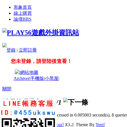
形象首頁
線上購買
論壇
BBS
登錄
|
立即註冊
您未登錄，請登陸後查看！
|
網站地圖
Archiver
|
手機版
|
小黑屋
|
關閉
站長推薦
/1
GMT+8, 2026-8-9 19:55
, Processed in 0.005003 second(s), 8 queries
© 2001-2011 Powered by
Discuz!
X3.2
. Theme By
Yeei!