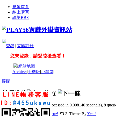
形象首頁
線上購買
論壇
BBS
登錄
|
立即註冊
您未登錄，請登陸後查看！
|
網站地圖
Archiver
|
手機版
|
小黑屋
|
關閉
站長推薦
/1
GMT+8, 2026-8-11 03:41
, Processed in 0.008140 second(s), 8 querie
© 2001-2011 Powered by
Discuz!
X3.2
. Theme By
Yeei!