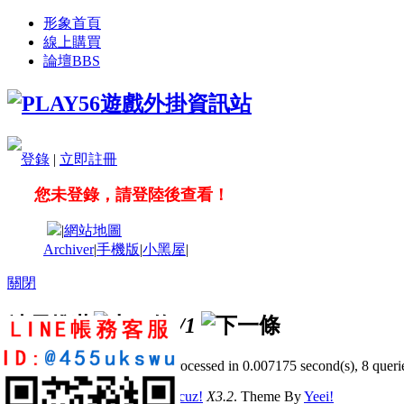
形象首頁
線上購買
論壇
BBS
登錄
|
立即註冊
您未登錄，請登陸後查看！
|
網站地圖
Archiver
|
手機版
|
小黑屋
|
關閉
站長推薦
/1
GMT+8, 2026-8-10 11:13
, Processed in 0.007175 second(s), 8 querie
© 2001-2011 Powered by
Discuz!
X3.2
. Theme By
Yeei!