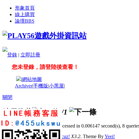
形象首頁
線上購買
論壇
BBS
登錄
|
立即註冊
您未登錄，請登陸後查看！
|
網站地圖
Archiver
|
手機版
|
小黑屋
|
關閉
站長推薦
/1
GMT+8, 2026-8-9 07:19
, Processed in 0.006147 second(s), 8 queries
© 2001-2011 Powered by
Discuz!
X3.2
. Theme By
Yeei!