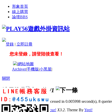
形象首頁
線上購買
論壇
BBS
登錄
|
立即註冊
您未登錄，請登陸後查看！
|
網站地圖
Archiver
|
手機版
|
小黑屋
|
關閉
站長推薦
/1
GMT+8, 2026-8-9 13:37
, Processed in 0.005998 second(s), 8 queries
© 2001-2011 Powered by
Discuz!
X3.2
. Theme By
Yeei!