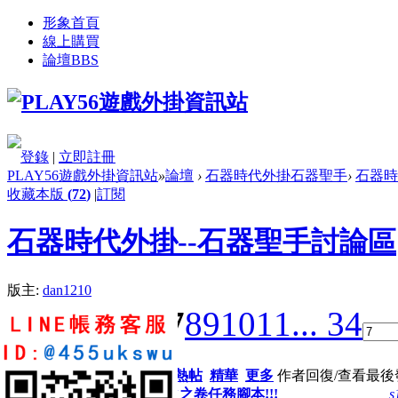
形象首頁
線上購買
論壇
BBS
登錄
|
立即註冊
PLAY56遊戲外掛資訊站
»
論壇
›
石器時代外掛石器聖手
›
石器時
收藏本版
(
72
)
|
訂閱
石器時代外掛--石器聖手討論區
版主:
dan1210
1 ...
2
3
4
5
6
7
8
9
10
11
... 34
返 回
新窗
全部主題
最新
熱門
熱帖
精華
更多
作者
回復/查看
最後
T收火之卷任務腳本!!!
s