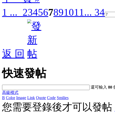
1 ...
2
3
4
5
6
7
8
9
10
11
... 34
返 回
快速發帖
還可輸入
80
高級模式
B
Color
Image
Link
Quote
Code
Smilies
您需要登錄後才可以發帖