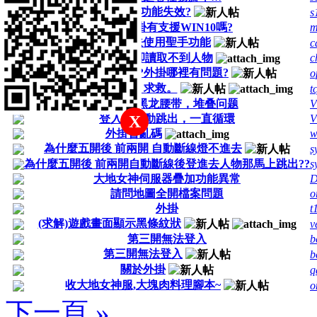
自動丟棄功能失效?
s
請問外掛有支援WIN10嗎?
m
開啟視窗無法使用聖手功能
c
請問外掛已開通卻讀取不到人物
c
打NPC都會卡住?外掛哪裡有問題?
o
聖手不能正常使用，求救。
t
负重+17黑龙腰带，堆叠问题
V
登入后自動跳出，一直循環
V
X
外掛會亂碼
w
為什麼五開後 前兩開 自動斷線燈不進去
s
為什麼五開後 前兩開自動斷線後登進去人物那馬上跳出??
s
大地女神伺服器疊加功能異常
D
請問地圖全開檔案問題
o
外掛
t
(求解)遊戲畫面顯示黑條紋狀
v
第三開無法登入
b
第三開無法登入
b
關於外掛
q
收大地女神服,大塊肉料理腳本~
o
下一頁 »