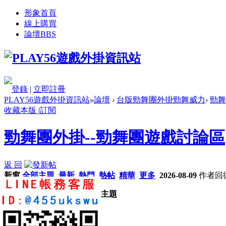
形象首頁
線上購買
論壇
BBS
登錄
|
立即註冊
PLAY56遊戲外掛資訊站
»
論壇
›
台版勁舞團外掛勁舞威力
›
勁舞
收藏本版
|
訂閱
勁舞團外掛--勁舞團遊戲討論區
返 回
新窗
全部主題
最新
熱門
熱帖
精華
更多
2026-08-09
作者
回
本版塊或指定的範圍內尚無主題
返 回