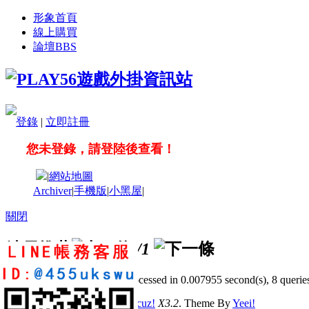
形象首頁
線上購買
論壇
BBS
登錄
|
立即註冊
您未登錄，請登陸後查看！
|
網站地圖
Archiver
|
手機版
|
小黑屋
|
關閉
站長推薦
/1
GMT+8, 2026-8-9 16:47
, Processed in 0.007955 second(s), 8 queries
© 2001-2011 Powered by
Discuz!
X3.2
. Theme By
Yeei!