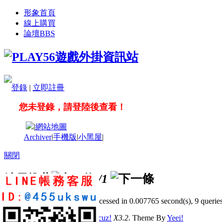
形象首頁
線上購買
論壇
BBS
登錄
|
立即註冊
您未登錄，請登陸後查看！
|
網站地圖
Archiver
|
手機版
|
小黑屋
|
關閉
站長推薦
/1
GMT+8, 2026-8-9 17:11
, Processed in 0.007765 second(s), 9 queries
© 2001-2011 Powered by
Discuz!
X3.2
. Theme By
Yeei!