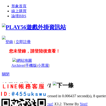
形象首頁
線上購買
論壇
BBS
登錄
|
立即註冊
您未登錄，請登陸後查看！
|
網站地圖
Archiver
|
手機版
|
小黑屋
|
關閉
站長推薦
/1
GMT+8, 2026-8-9 17:09
, Processed in 0.006437 second(s), 8 queries
© 2001-2011 Powered by
Discuz!
X3.2
. Theme By
Yeei!